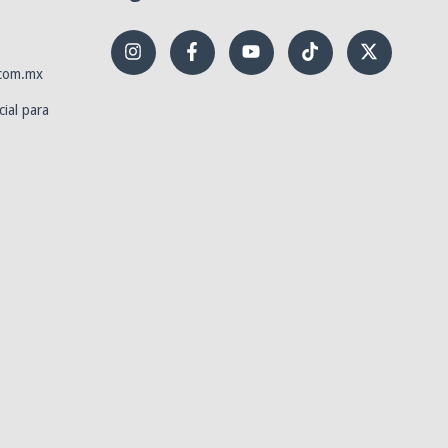
.com.mx
ial para