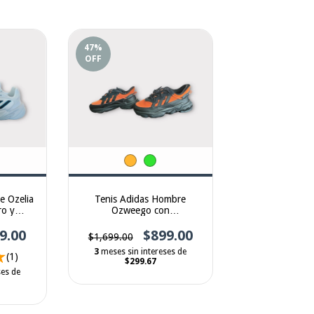
47
%
OFF
e Ozelia
Tenis Adidas Hombre
ro y
Ozweego con
iprene
Amortiguación Adiprene y
9.00
Diseño Retro
$899.00
$1,699.00
3
meses sin intereses de
(1)
$299.67
ses de