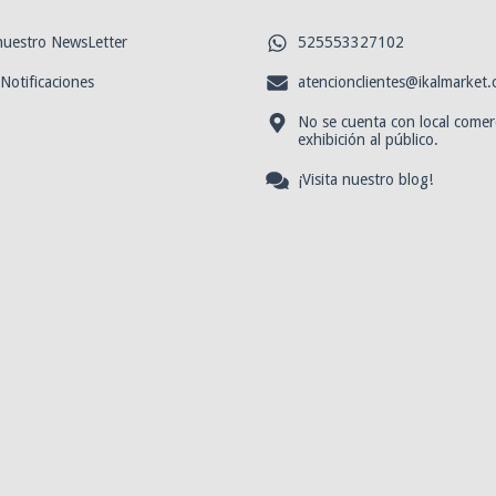
 nuestro NewsLetter
525553327102
 Notificaciones
atencionclientes@ikalmarket
No se cuenta con local comerc
exhibición al público.
¡Visita nuestro blog!