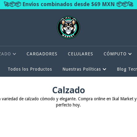
🚀📦📦 Envíos combinados desde $69 MXN 📦📦🚀
ZADO
CARGADORES
CELULARES
CÓMPUTO
Todos los Productos
Nuestras Políticas
Blog Tec
Calzado
 variedad de calzado cómodo y elegante. Compra online en Ikal Market y
perfecto hoy.