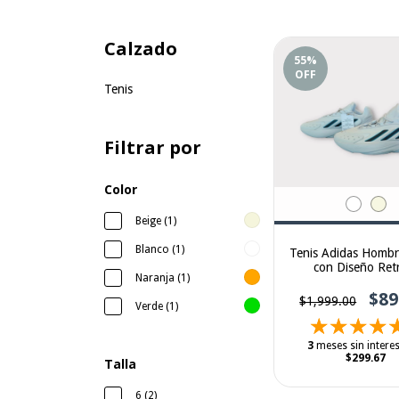
Calzado
55
%
OFF
Tenis
Filtrar por
Color
Beige (1)
Blanco (1)
Tenis Adidas Hombr
con Diseño Ret
Naranja (1)
amortiguación Ad
$89
$1,999.00
Verde (1)
3
meses sin intere
$299.67
Talla
6 (2)