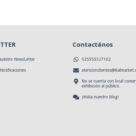
TTER
Contactános
 nuestro NewsLetter
525553327102
 Notificaciones
atencionclientes@ikalmarket
No se cuenta con local comerc
exhibición al público.
¡Visita nuestro blog!