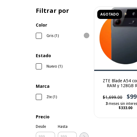
Filtrar por
AGOTADO
Color
Gris (1)
Estado
Nuevo (1)
ZTE Blade A54 c
RAM y 128GB 
Marca
$99
$1,699.00
Zte (1)
3
meses sin intere
$333.00
Precio
Desde
Hasta