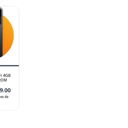
on 4GB
ROM
9.00
ses de