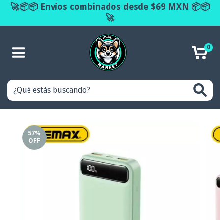
🚀📦📦 Envíos combinados desde $69 MXN 📦📦
🚀
0
57
%
OFF