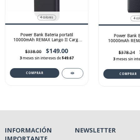
4 colores
4 co
Power Bank Bateria portatil
Power Bank Ba
10000mAh REMAX Lango II Carga
10000mAh REMA
rapida 2.4A.
carga rap
$149.00
$338.00
$378.24
3
meses sin intereses de
$49.67
3
meses sin int
COMPRAR
COMPRAR
INFORMACIÓN
NEWSLETTER
IMPORTANTE