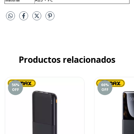
Material
ABS + PC
Productos relacionados
56
%
66
%
OFF
OFF