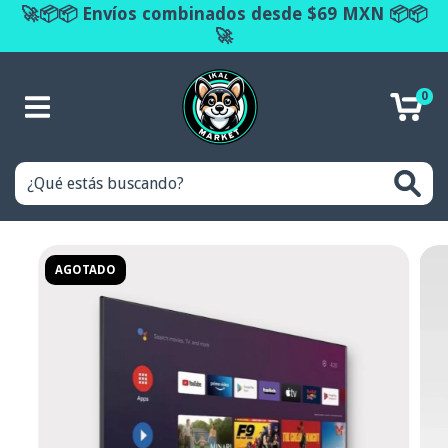
🚀📦📦 Envíos combinados desde $69 MXN 📦📦
🚀
0
AGOTADO