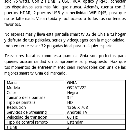
solo 75 watts. Con 2 HDMI, 2 USB, RCA, óptico y RJ45, conectar
tus dispositivos será más fácil que nunca. Además, cuenta con 3
puertos HDMI, 2 puertos USB y conectividad WiFi RJ45, para que
no te falte nada. Vista rápida y fácil acceso a todos tus contenidos
favoritos.
No esperes más y lleva esta pantalla smart tv 32 de Ghia a tu hogar
y disfruta de tus películas, series y videojuegos con la mejor calidad,
todo en un televisor 32 pulgadas ideal para cualquier espacio.
Televisores baratos como esta pantalla Ghia son perfectos para
quienes buscan calidad sin comprometer su presupuesto. Haz que
tus momentos de entretenimiento sean inolvidables con una de las
mejores smart tv Ghia del mercado.
Marca
GHIA
Modelo
G32ATV22
Color
Negro
Tamaño de la pantalla
32"
Tipo de pantalla
HD
Resolución
1366 X 768
Servicios de Streaming
Android TV
Velocidad de transición
60 Hz
Tipo de control remoto
Estándar
HDMI
2