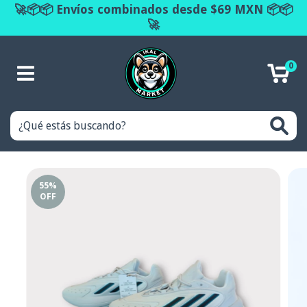
🚀📦📦 Envíos combinados desde $69 MXN 📦📦
🚀
0
55
%
OFF