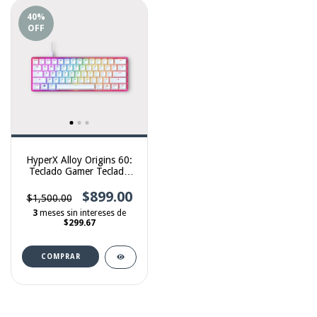
40
%
OFF
HyperX Alloy Origins 60:
Teclado Gamer Teclado
mecanico 60% RGB
$899.00
$1,500.00
3
meses sin intereses de
$299.67
COMPRAR